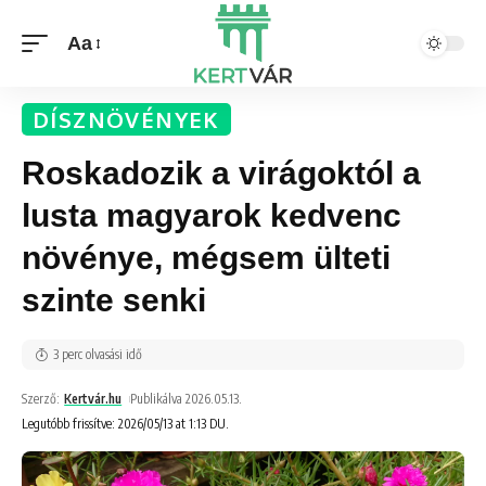
Aa
DÍSZNÖVÉNYEK
Roskadozik a virágoktól a
lusta magyarok kedvenc
növénye, mégsem ülteti
szinte senki
3 perc olvasási idő
Szerző:
Kertvár.hu
Publikálva 2026.05.13.
Legutóbb frissítve: 2026/05/13 at 1:13 DU.