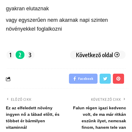
gyakran elutaznak
vagy egyszerűen nem akarnak napi szinten
növényekkel foglalkozni
1
2
3
Következő oldal
Facebook
ELŐZŐ CIKK
KÖVETKEZŐ CIKK
Ez az elfeledett növény
Falun régen igazi kedvenc
ingyen nő a lábad előtt, és
volt, de ma már ritkán
többet ér bármilyen
eszünk ilyet, nemcsak
vitaminnál
finom, hanem tele van