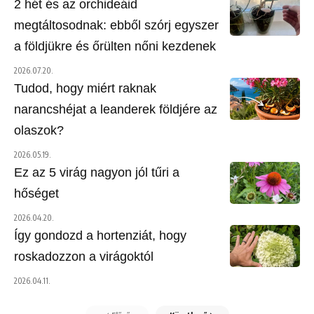
2 hét és az orchideáid
megtáltosodnak: ebből szórj egyszer
a földjükre és őrülten nőni kezdenek
2026.07.20.
Tudod, hogy miért raknak
narancshéjat a leanderek földjére az
olaszok?
2026.05.19.
Ez az 5 virág nagyon jól tűri a
hőséget
2026.04.20.
Így gondozd a hortenziát, hogy
roskadozzon a virágoktól
2026.04.11.