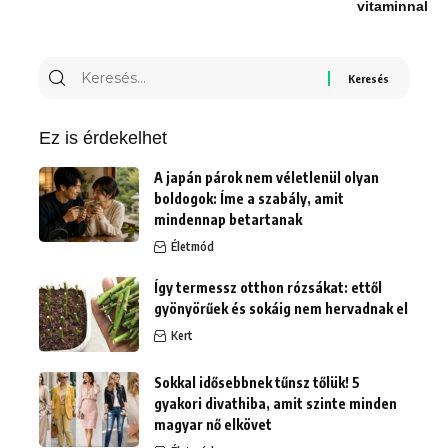
vitaminnal
Keresés
erre:
Ez is érdekelhet
A japán párok nem véletlenül olyan
boldogok: Íme a szabály, amit
mindennap betartanak
Életmód
Így termessz otthon rózsákat: ettől
gyönyörűek és sokáig nem hervadnak el
Kert
Sokkal idősebbnek tűnsz tőlük! 5
gyakori divathiba, amit szinte minden
magyar nő elkövet