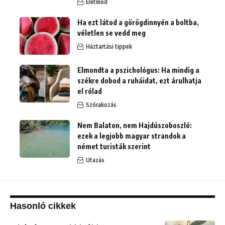
Életmód
Ha ezt látod a görögdinnyén a boltba,
véletlen se vedd meg
Háztartási tippek
Elmondta a pszichológus: Ha mindig a
székre dobod a ruháidat, ezt árulhatja
el rólad
Szórakozás
Nem Balaton, nem Hajdúszoboszló:
ezek a legjobb magyar strandok a
német turisták szerint
Utazás
Hasonló cikkek