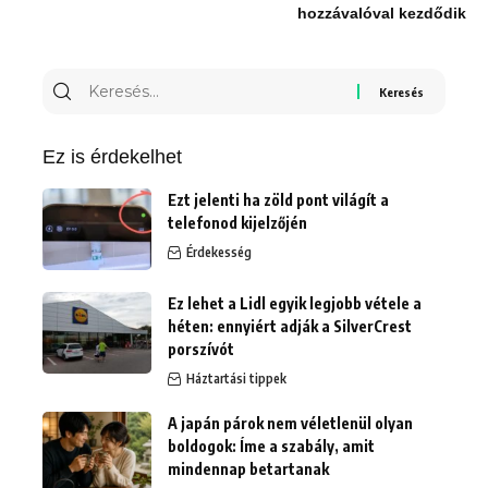
hozzávalóval kezdődik
Keresés
erre:
Ez is érdekelhet
Ezt jelenti ha zöld pont világít a
telefonod kijelzőjén
Érdekesség
Ez lehet a Lidl egyik legjobb vétele a
héten: ennyiért adják a SilverCrest
porszívót
Háztartási tippek
A japán párok nem véletlenül olyan
boldogok: Íme a szabály, amit
mindennap betartanak