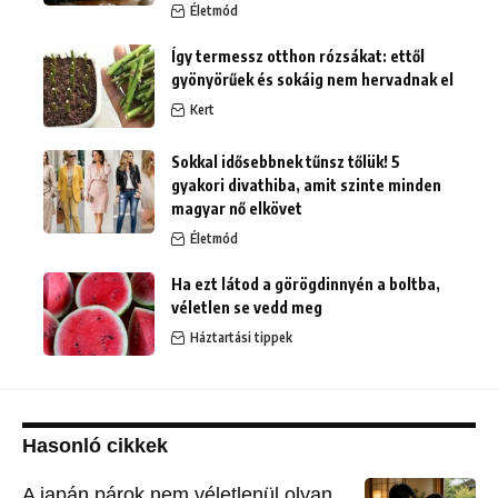
Életmód
Így termessz otthon rózsákat: ettől
gyönyörűek és sokáig nem hervadnak el
Kert
Sokkal idősebbnek tűnsz tőlük! 5
gyakori divathiba, amit szinte minden
magyar nő elkövet
Életmód
Ha ezt látod a görögdinnyén a boltba,
véletlen se vedd meg
Háztartási tippek
Hasonló cikkek
A japán párok nem véletlenül olyan