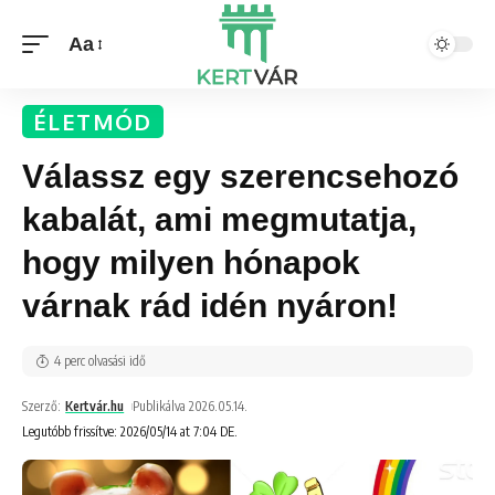
Aa
ÉLETMÓD
Válassz egy szerencsehozó
kabalát, ami megmutatja,
hogy milyen hónapok
várnak rád idén nyáron!
4 perc olvasási idő
Szerző:
Kertvár.hu
Publikálva 2026.05.14.
Legutóbb frissítve: 2026/05/14 at 7:04 DE.