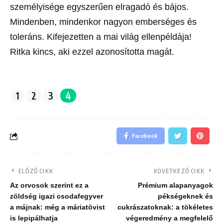
személyisége egyszerűen elragadó és bájos.
Mindenben, mindenkor nagyon emberséges és
toleráns. Kifejezetten a mai világ ellenpéldája!
Ritka kincs, aki ezzel azonosította magát.
1
2
3
4
Facebook
ELŐZŐ CIKK
KÖVETKEZŐ CIKK
Az orvosok szerint ez a
Prémium alapanyagok
zöldség igazi csodafegyver
pékségeknek és
a májnak: még a máriatövist
cukrászatoknak: a tökéletes
is lepipálhatja
végeredmény a megfelelő