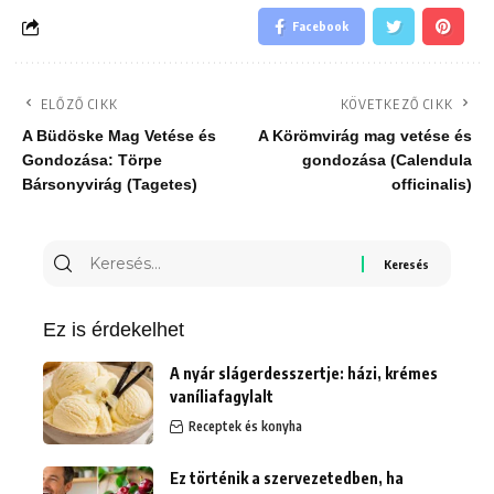
Facebook
ELŐZŐ CIKK
KÖVETKEZŐ CIKK
A Büdöske Mag Vetése és
A Körömvirág mag vetése és
Gondozása: Törpe
gondozása (Calendula
Bársonyvirág (Tagetes)
officinalis)
Keresés
erre:
Ez is érdekelhet
A nyár slágerdesszertje: házi, krémes
vaníliafagylalt
Receptek és konyha
Ez történik a szervezetedben, ha