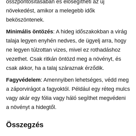
összpontosításában és elősegítheti az új
növekedést, amikor a melegebb idők
beköszöntenek.
Minimális öntözés
: A hideg időszakokban a virág
talaja legyen enyhén nedves, de ügyelj arra, hogy
ne legyen túlzottan vizes, mivel ez rothadáshoz
vezethet. Csak ritkán öntözd meg a növényt, és
csak akkor, ha a talaj száraznak érződik.
Fagyvédelem
: Amennyiben lehetséges, védd meg
a záporvirágot a fagyoktól. Például egy réteg mulcs
vagy akár egy fólia vagy háló segíthet megvédeni
a növényt a hidegtől.
Összegzés