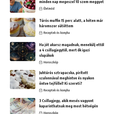
minden nap megeszel 10 szem meggyet
Életmód
Túrós muffin 15 perc alatt, a héten már
háromszor sütöttem
Receptek és konyha
Ha jót akarsz magadnak, menekülj ettől
a 4 csillagjegytől, mert ők igazi
slupákok
Horoszkóp
Juhtúrós sztrapacska, pirított
szalonnával meghintve és nyakon
öntve tejföllel! Ki szereti?
Receptek és konyha
3 Csillagjegy, akik mesés vagyont
kaparinthatnak meg most hétvégén
Horoszkóp