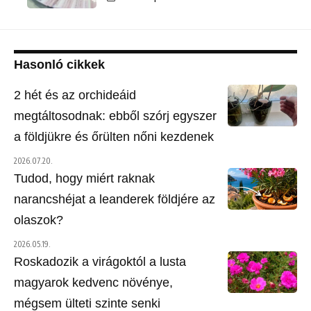
Hasonló cikkek
2 hét és az orchideáid
megtáltosodnak: ebből szórj egyszer
a földjükre és őrülten nőni kezdenek
2026.07.20.
Tudod, hogy miért raknak
narancshéjat a leanderek földjére az
olaszok?
2026.05.19.
Roskadozik a virágoktól a lusta
magyarok kedvenc növénye,
mégsem ülteti szinte senki