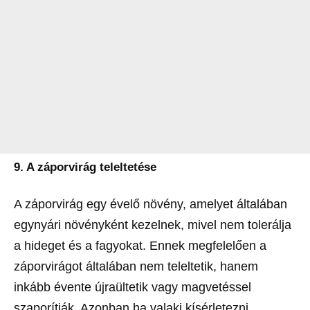
9. A záporvirág teleltetése
A záporvirág egy évelő növény, amelyet általában
egynyári növényként kezelnek, mivel nem tolerálja
a hideget és a fagyokat. Ennek megfelelően a
záporvirágot általában nem teleltetik, hanem
inkább évente újraültetik vagy magvetéssel
szaporítják. Azonban ha valaki kísérletezni