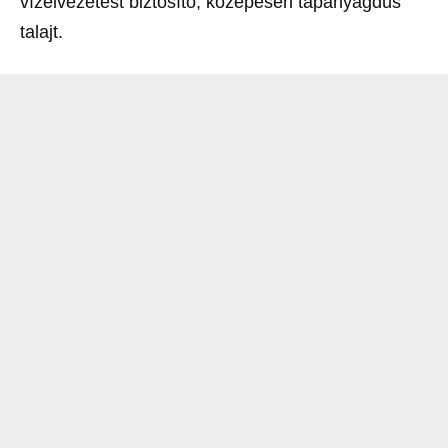
vízelvezetést biztosító, közepesen tápanyagdús
talajt.