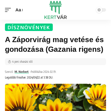
Aa
DÍSZNÖVÉNYEK
A Záporvirág mag vetése és
gondozása (Gazania rigens)
4 perc olvasási idő
Szerző:
M. Norbert
Publikálva 2024.02.19.
Legutóbb frissítve: 2024/06/22 at 5:58 DU.