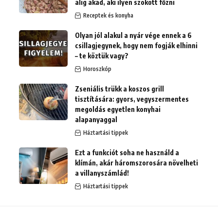
alig akad, aki ilyen szokott főzni
Receptek és konyha
Olyan jól alakul a nyár vége ennek a 6
csillagjegynek, hogy nem fogják elhinni
– te köztük vagy?
Horoszkóp
Zseniális trükk a koszos grill
tisztítására: gyors, vegyszermentes
megoldás egyetlen konyhai
alapanyaggal
Háztartási tippek
Ezt a funkciót soha ne használd a
klímán, akár háromszorosára növelheti
a villanyszámlád!
Háztartási tippek