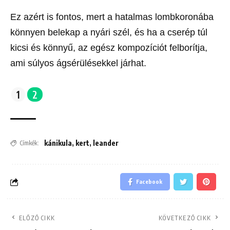
Ez azért is fontos, mert a hatalmas lombkoronába
könnyen belekap a nyári szél, és ha a cserép túl
kicsi és könnyű, az egész kompozíciót felborítja,
ami súlyos ágsérülésekkel járhat.
1
2
kánikula
,
kert
,
leander
Címkék:
Facebook
ELŐZŐ CIKK
KÖVETKEZŐ CIKK