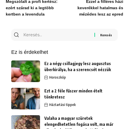
Megszólalt a profi kertész:
Ezzel a filléres házi
ezért szárad ki a legtöbb
keverékkel hatalmas és
kertben a levendula
mézédes lesz az epred
Keresés
erre:
Ez is érdekelhet
Ez a négy csillagjegy lesz augusztus
überkirálya, ha a szerencsét nézzük
Horoszkóp
Ezt a 2 féle fűszer minden ételt
tönkretesz
Háztartási tippek
Valaha a magyar szüretek
elengedhetetlen fogása volt, ma már