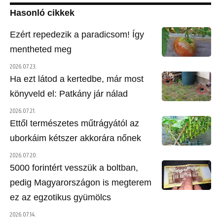
Hasonló cikkek
Ezért repedezik a paradicsom! Így
mentheted meg
2026.07.23.
Ha ezt látod a kertedbe, már most
könyveld el: Patkány jár nálad
2026.07.21.
Ettől természetes műtrágyától az
uborkáim kétszer akkorára nőnek
2026.07.20.
5000 forintért vesszük a boltban,
pedig Magyarországon is megterem
ez az egzotikus gyümölcs
2026.07.14.