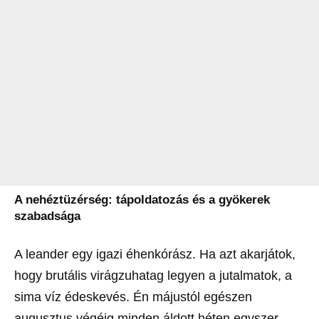
A nehéztüzérség: tápoldatozás és a gyökerek
szabadsága
A leander egy igazi éhenkórász. Ha azt akarjátok,
hogy brutális virágzuhatag legyen a jutalmatok, a
sima víz édeskevés. Én májustól egészen
augusztus végéig minden áldott héten egyszer