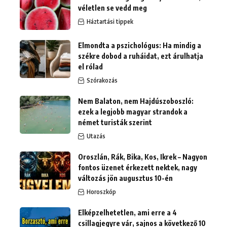
véletlen se vedd meg
Háztartási tippek
Elmondta a pszichológus: Ha mindig a
székre dobod a ruháidat, ezt árulhatja
el rólad
Szórakozás
Nem Balaton, nem Hajdúszoboszló:
ezek a legjobb magyar strandok a
német turisták szerint
Utazás
Oroszlán, Rák, Bika, Kos, Ikrek – Nagyon
fontos üzenet érkezett nektek, nagy
változás jön augusztus 10-én
Horoszkóp
Elképzelhetetlen, ami erre a 4
csillagjegyre vár, sajnos a következő 10