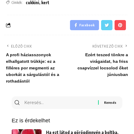
cukkini
,
kert
Címkék:
Facebook
ELŐZŐ CIKK
KÖVETKEZŐ CIKK
A profi háziasszonyok
Ezért teszed tönkre a
elhallgatott trükkje: ez a
virágaidat, ha friss
filléres por megmenti az
csapvízzel locsolod őket
uborkát a sárgulástól és a
júniusban
rothadástól
Keresés
erre:
Ez is érdekelhet
Ha ezt látod a görögdinnyén a boltba,