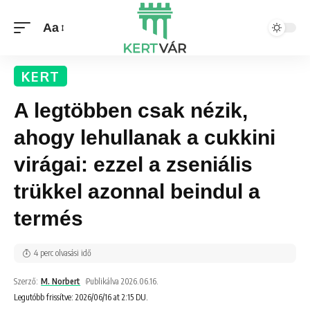
Aa
KERT
A legtöbben csak nézik,
ahogy lehullanak a cukkini
virágai: ezzel a zseniális
trükkel azonnal beindul a
termés
4 perc olvasási idő
Szerző:
M. Norbert
Publikálva 2026.06.16.
Legutóbb frissítve: 2026/06/16 at 2:15 DU.