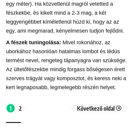
egy méter). Ha közvetlenül magról vetetted a
fészkekbe, és kikelt mind a 2-3 mag, a két
leggyengébbet kíméletlenül húzd ki, hogy az az
egy, ami megmarad, kényelmesen tudjon fejlődni.
A fészek tuningolása:
Mivel rokonához, az
uborkához hasonlóan hatalmas lombot és lédús
termést nevel, rengeteg tápanyagra van szüksége.
Az ültetőfészekbe mindig forgass bőségesen érett
szerves trágyát vagy komposztot, és keress neki a
kert legnaposabb, legmelegebb részén helyet.
1
2
Következő oldal