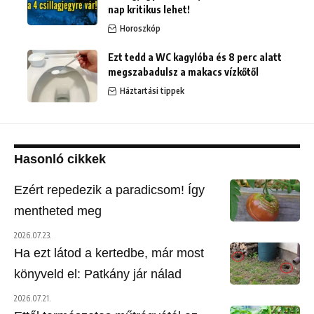
nap kritikus lehet!
Horoszkóp
Ezt tedd a WC kagylóba és 8 perc alatt
megszabadulsz a makacs vízkőtől
Háztartási tippek
Hasonló cikkek
Ezért repedezik a paradicsom! Így
mentheted meg
2026.07.23.
Ha ezt látod a kertedbe, már most
könyveld el: Patkány jár nálad
2026.07.21.