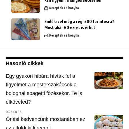
kell figyelni a lángos sütésénél
Receptek és konyha
Emlékszel még a régi 500 forintosra?
Most akár 60 ezret is érhet
Receptek és konyha
Hasonló cikkek
Egy gyakori hibára hívták fel a
figyelmet a mesterszakácsok a
bolognai spagetti főzésekor. Te is
elköveted?
2026.08.06.
Óriási kedvencünk mostanában ez
az alföldi kifli recept