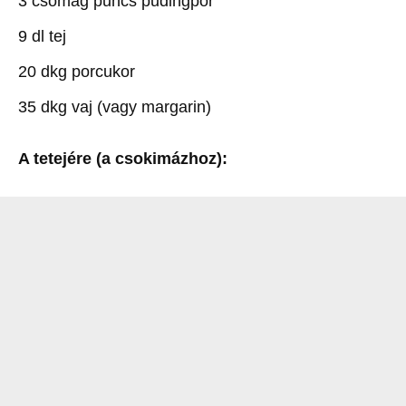
3 csomag puncs pudingpor
9 dl tej
20 dkg porcukor
35 dkg vaj (vagy margarin)
A tetejére (a csokimázhoz):