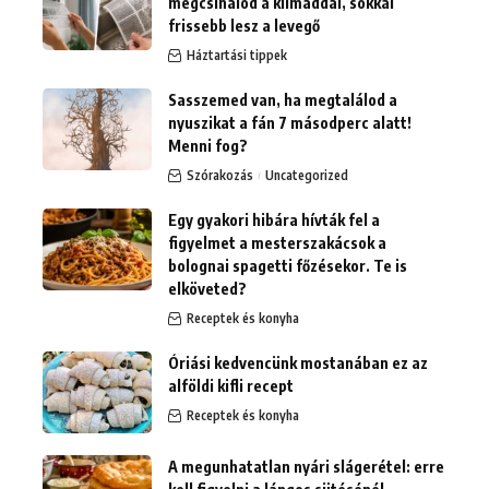
megcsinálod a klímáddal, sokkal
frissebb lesz a levegő
Háztartási tippek
Sasszemed van, ha megtalálod a
nyuszikat a fán 7 másodperc alatt!
Menni fog?
Szórakozás
Uncategorized
Egy gyakori hibára hívták fel a
figyelmet a mesterszakácsok a
bolognai spagetti főzésekor. Te is
elköveted?
Receptek és konyha
Óriási kedvencünk mostanában ez az
alföldi kifli recept
Receptek és konyha
A megunhatatlan nyári slágerétel: erre