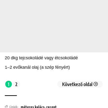
20 dkg tejcsokoládé vagy étcsokoládé
1–2 evőkanál olaj (a szép fényért)
1
2
Következő oldal
méteres kalács
,
recept
Címkék: