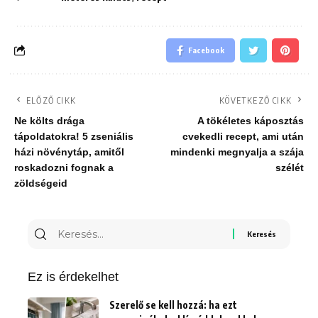
Facebook
ELŐZŐ CIKK
KÖVETKEZŐ CIKK
Ne költs drága
A tökéletes káposztás
tápoldatokra! 5 zseniális
cvekedli recept, ami után
házi növénytáp, amitől
mindenki megnyalja a szája
roskadozni fognak a
szélét
zöldségeid
Keresés
erre:
Ez is érdekelhet
Szerelő se kell hozzá: ha ezt