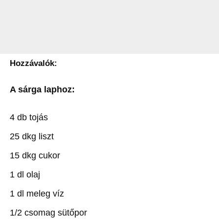
Hozzávalók:
A sárga laphoz:
4 db tojás
25 dkg liszt
15 dkg cukor
1 dl olaj
1 dl meleg víz
1/2 csomag sütőpor