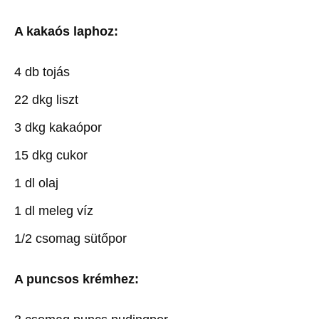
A kakaós laphoz:
4 db tojás
22 dkg liszt
3 dkg kakaópor
15 dkg cukor
1 dl olaj
1 dl meleg víz
1/2 csomag sütőpor
A puncsos krémhez: