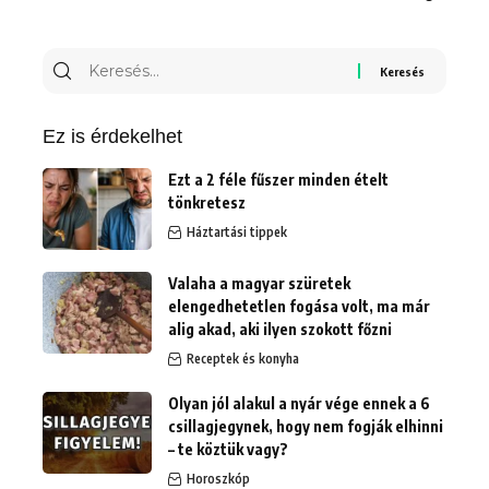
Keresés
erre:
Ez is érdekelhet
Ezt a 2 féle fűszer minden ételt
tönkretesz
Háztartási tippek
Valaha a magyar szüretek
elengedhetetlen fogása volt, ma már
alig akad, aki ilyen szokott főzni
Receptek és konyha
Olyan jól alakul a nyár vége ennek a 6
csillagjegynek, hogy nem fogják elhinni
– te köztük vagy?
Horoszkóp