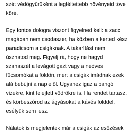
szét védőgyűrűként a legféltettebb növényeid töve
köré.
Egy fontos dologra viszont figyelned kell: a zacc
magában nem csodaszer, ha közben a kerted kész
paradicsom a csigáknak. A takarítást nem
úszhatod meg. Figyelj rá, hogy ne hagyd
szanaszét a levágott gazt vagy a nedves
fűcsomókat a földön, mert a csigák imádnak ezek
alá bebújni a nap elől. Ugyanez igaz a pangó
vizekre, kint felejtett vödrökre is. Ha rendet tartasz,
és körbeszórod az ágyásokat a kávés földdel,
esélyük sem lesz.
Nálatok is megjelentek már a csigák az esőzések