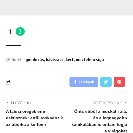
1
2
gondozás
,
kávézacc
,
kert
,
meztelencsiga
Címkék:
Facebook
ELŐZŐ CIKK
KÖVETKEZŐ CIKK
A falusi öregek erre
Önts ebből a muskátli alá,
esküsznek: ettől roskadozik
és a legnagyobb
az uborka a kertben
kánikulában is ontani fogja
a virágokat