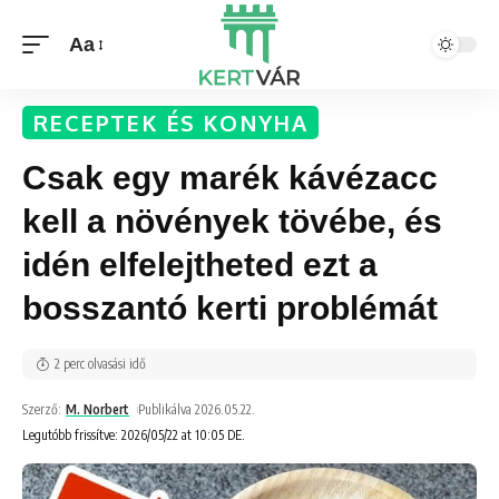
Aa
RECEPTEK ÉS KONYHA
Csak egy marék kávézacc
kell a növények tövébe, és
idén elfelejtheted ezt a
bosszantó kerti problémát
2 perc olvasási idő
Szerző:
M. Norbert
Publikálva 2026.05.22.
Legutóbb frissítve: 2026/05/22 at 10:05 DE.