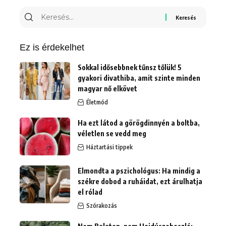
Keresés
erre:
Ez is érdekelhet
Sokkal idősebbnek tűnsz tőlük! 5
gyakori divathiba, amit szinte minden
magyar nő elkövet
Életmód
Ha ezt látod a görögdinnyén a boltba,
véletlen se vedd meg
Háztartási tippek
Elmondta a pszichológus: Ha mindig a
székre dobod a ruháidat, ezt árulhatja
el rólad
Szórakozás