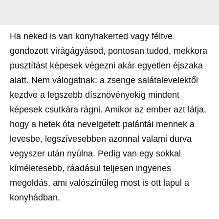
Ha neked is van konyhakerted vagy féltve
gondozott virágágyásod, pontosan tudod, mekkora
pusztítást képesek végezni akár egyetlen éjszaka
alatt. Nem válogatnak: a zsenge salátalevelektől
kezdve a legszebb dísznövényekig mindent
képesek csutkára rágni. Amikor az ember azt látja,
hogy a hetek óta nevelgetett palántái mennek a
levesbe, legszívesebben azonnal valami durva
vegyszer után nyúlna. Pedig van egy sokkal
kíméletesebb, ráadásul teljesen ingyenes
megoldás, ami valószínűleg most is ott lapul a
konyhádban.