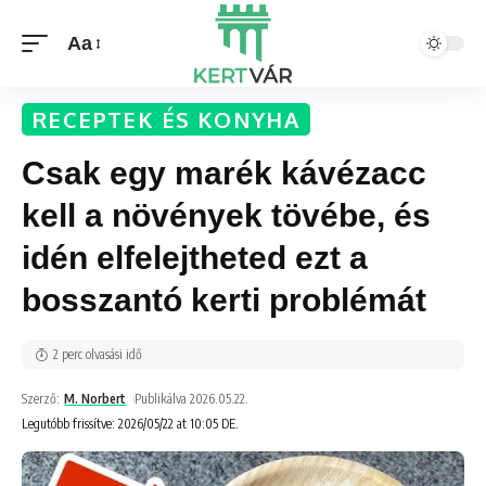
Aa
RECEPTEK ÉS KONYHA
Csak egy marék kávézacc
kell a növények tövébe, és
idén elfelejtheted ezt a
bosszantó kerti problémát
2 perc olvasási idő
Szerző:
M. Norbert
Publikálva 2026.05.22.
Legutóbb frissítve: 2026/05/22 at 10:05 DE.