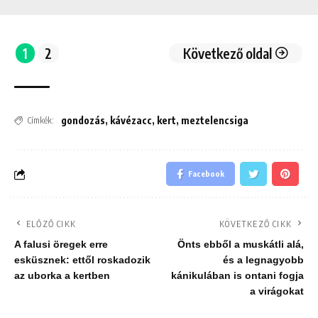
1
2
Következő oldal
gondozás
,
kávézacc
,
kert
,
meztelencsiga
Címkék:
Facebook
ELŐZŐ CIKK
KÖVETKEZŐ CIKK
A falusi öregek erre
Önts ebből a muskátli alá,
esküsznek: ettől roskadozik
és a legnagyobb
az uborka a kertben
kánikulában is ontani fogja
a virágokat