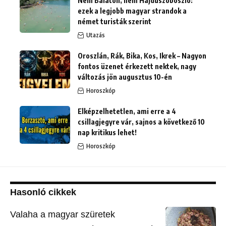
Nem Balaton, nem Hajdúszoboszló:
ezek a legjobb magyar strandok a
német turisták szerint
Utazás
Oroszlán, Rák, Bika, Kos, Ikrek – Nagyon
fontos üzenet érkezett nektek, nagy
változás jön augusztus 10-én
Horoszkóp
Elképzelhetetlen, ami erre a 4
csillagjegyre vár, sajnos a következő 10
nap kritikus lehet!
Horoszkóp
Hasonló cikkek
Valaha a magyar szüretek