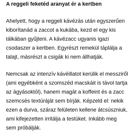
A reggeli feketéd aranyat ér a kertben
Ahelyett, hogy a reggeli kávézás után egyszerűen
kiborítanád a zaccot a kukába, kezd el egy kis
tálkában gyűjteni. A kávézacc ugyanis igazi
csodaszer a kertben. Egyrészt remekül táplálja a
talajt, másrészt a csigák ki nem állhatják.
Nemcsak az intenzív kávéillatot kerülik el messziről
(ami egyébként a szomszéd macskáit is távol tartja
az ágyásoktól), hanem magát a koffeint és a zacc
szemcsés textúráját sem bírják. Képzeld el: nekik
ezen a durva, száraz felületen kellene átcsúszniuk,
ami kifejezetten irritálja a testüket. Inkább meg
sem próbálják.