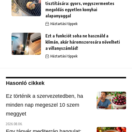
tisztítására: gyors, vegyszermentes
megoldás egyetlen konyhai
alapanyaggal
Háztartási tippek
Ezt a funkciót soha ne használd a
klímán, akár háromszorosára növelheti
a villanyszámlád!
Háztartási tippek
Hasonló cikkek
Ez történik a szervezetedben, ha
minden nap megeszel 10 szem
meggyet
2026.08.06.
Egy tányér mediterrán hangulat: