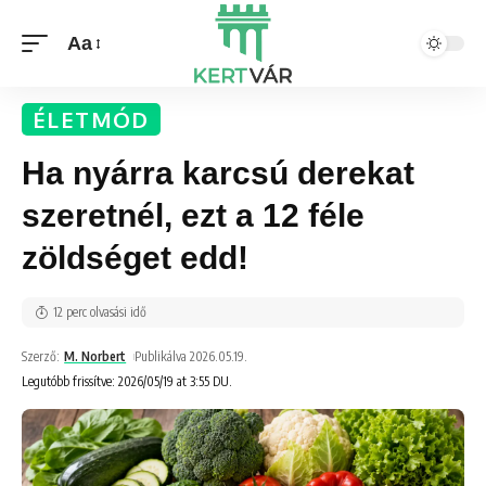
Aa
ÉLETMÓD
Ha nyárra karcsú derekat
szeretnél, ezt a 12 féle
zöldséget edd!
12 perc olvasási idő
Szerző:
M. Norbert
Publikálva 2026.05.19.
Legutóbb frissítve: 2026/05/19 at 3:55 DU.