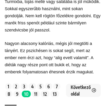
Turmixba, tojás mellé vagy salátába is jól működik.
Sokkal egyszerűbb használni, mint sokan
gondolják. Nem kell rögtön főzelékre gondolni. Egy
marék friss spenót például szinte bármilyen
szendvicsbe jól passzol.
Nagyon alacsony kalóriás, mégis jól megtölti a
tányért. Ez pszichésen is sokat segít, mert az
ember nem érzi azt, hogy “alig evett valamit”. A
diéták nagy része pont ott bukik el, hogy az
emberek folyamatosan éhesnek érzik magukat.
1
2
3
4
5
6
7
Következő
oldal
8
9
10
11
12
13