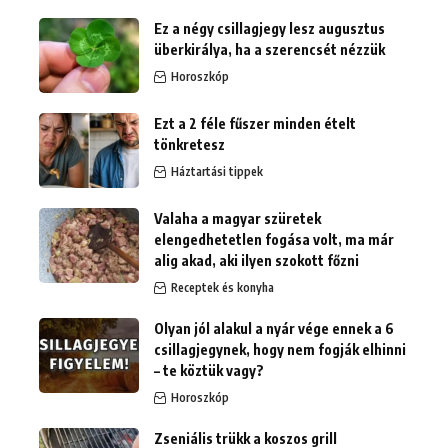
Ez a négy csillagjegy lesz augusztus
überkirálya, ha a szerencsét nézzük
Horoszkóp
Ezt a 2 féle fűszer minden ételt
tönkretesz
Háztartási tippek
Valaha a magyar szüretek
elengedhetetlen fogása volt, ma már
alig akad, aki ilyen szokott főzni
Receptek és konyha
Olyan jól alakul a nyár vége ennek a 6
csillagjegynek, hogy nem fogják elhinni
– te köztük vagy?
Horoszkóp
Zseniális trükk a koszos grill