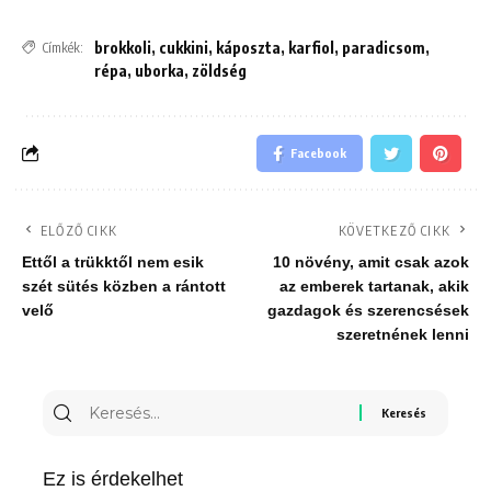
brokkoli
,
cukkini
,
káposzta
,
karfiol
,
paradicsom
,
Címkék:
répa
,
uborka
,
zöldség
Facebook
ELŐZŐ CIKK
KÖVETKEZŐ CIKK
Ettől a trükktől nem esik
10 növény, amit csak azok
szét sütés közben a rántott
az emberek tartanak, akik
velő
gazdagok és szerencsések
szeretnének lenni
Keresés
erre:
Ez is érdekelhet