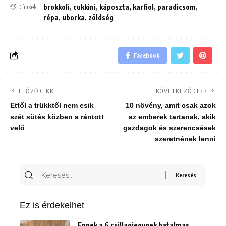
brokkoli
,
cukkini
,
káposzta
,
karfiol
,
paradicsom
,
Címkék:
répa
,
uborka
,
zöldség
Facebook
ELŐZŐ CIKK
KÖVETKEZŐ CIKK
Ettől a trükktől nem esik
10 növény, amit csak azok
szét sütés közben a rántott
az emberek tartanak, akik
velő
gazdagok és szerencsések
szeretnének lenni
Keresés
erre:
Ez is érdekelhet
Ennek a 6 csillagjegynek hatalmas