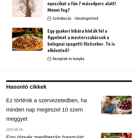
nyuszikat a fán 7 másodperc alatt!
Menni fog?
Szórakozás
Uncategorized
Egy gyakori hibára hívták fel a
figyelmet a mesterszakácsok a
bolognai spagetti főzésekor. Te is
elköveted?
Receptek és konyha
Hasonló cikkek
Ez történik a szervezetedben, ha
minden nap megeszel 10 szem
meggyet
2026.08.06.
Egy tányér mediterrán hangulat: