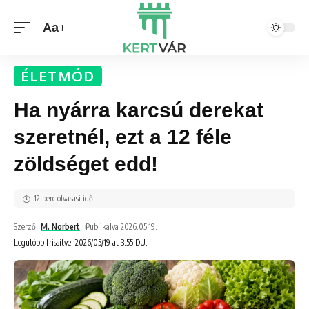
Aa
ÉLETMÓD
Ha nyárra karcsú derekat
szeretnél, ezt a 12 féle
zöldséget edd!
12 perc olvasási idő
Szerző:
M. Norbert
Publikálva 2026.05.19.
Legutóbb frissítve: 2026/05/19 at 3:55 DU.