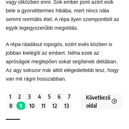
vagy útközben enni. Sok ember pont azért esik
bele a gyorséttermes hibába, mert nincs nála
semmi normális étel. A répa ilyen szempontból az
egyik legegyszerűbb megoldás.
A répa ráadásul ropogós, ezért evés közben is
jobban kielégíti az embert. Néha ezek az
apróságok meglepően sokat segítenek diétában.
Az agy sokszor már attól elégedettebb lesz, hogy
van mit rágni hosszabban.
1
2
3
4
5
6
7
Következő
oldal
8
9
10
11
12
13