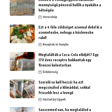
mennyiségű pénzeső hullik a nyakába a
hétvégén
Horoszkóp
Ezt a 4 féle zöldséget azonnal dobd ki a
szemetesbe, nehogy a húslevesbe
rakd!
Receptek és konyha
Megtalálták a Coca-Cola elődjét? Egy
170 éves receptre bukkantak egy
firenzei kolostorban
Érdekesség
Szerelő se kell hozzá: ha ezt
megcsinálod a klímáddal, sokkal
frissebb lesz a levegő
Háztartási tippek
Sasszemed van, ha megtalálod a