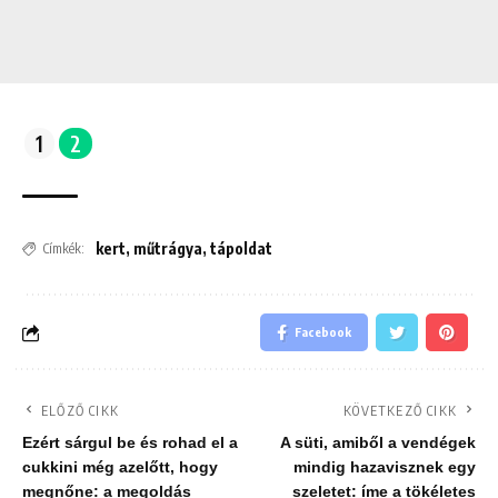
1
2
kert
,
műtrágya
,
tápoldat
Címkék:
Facebook
ELŐZŐ CIKK
KÖVETKEZŐ CIKK
Ezért sárgul be és rohad el a
A süti, amiből a vendégek
cukkini még azelőtt, hogy
mindig hazavisznek egy
megnőne: a megoldás
szeletet: íme a tökéletes