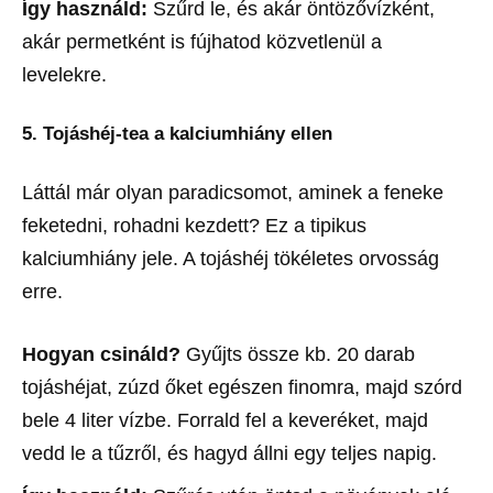
Így használd:
Szűrd le, és akár öntözővízként,
akár permetként is fújhatod közvetlenül a
levelekre.
5. Tojáshéj-tea a kalciumhiány ellen
Láttál már olyan paradicsomot, aminek a feneke
feketedni, rohadni kezdett? Ez a tipikus
kalciumhiány jele. A tojáshéj tökéletes orvosság
erre.
Hogyan csináld?
Gyűjts össze kb. 20 darab
tojáshéjat, zúzd őket egészen finomra, majd szórd
bele 4 liter vízbe. Forrald fel a keveréket, majd
vedd le a tűzről, és hagyd állni egy teljes napig.