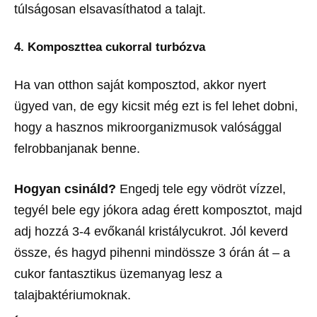
túlságosan elsavasíthatod a talajt.
4. Komposzttea cukorral turbózva
Ha van otthon saját komposztod, akkor nyert
ügyed van, de egy kicsit még ezt is fel lehet dobni,
hogy a hasznos mikroorganizmusok valósággal
felrobbanjanak benne.
Hogyan csináld?
Engedj tele egy vödröt vízzel,
tegyél bele egy jókora adag érett komposztot, majd
adj hozzá 3-4 evőkanál kristálycukrot. Jól keverd
össze, és hagyd pihenni mindössze 3 órán át – a
cukor fantasztikus üzemanyag lesz a
talajbaktériumoknak.