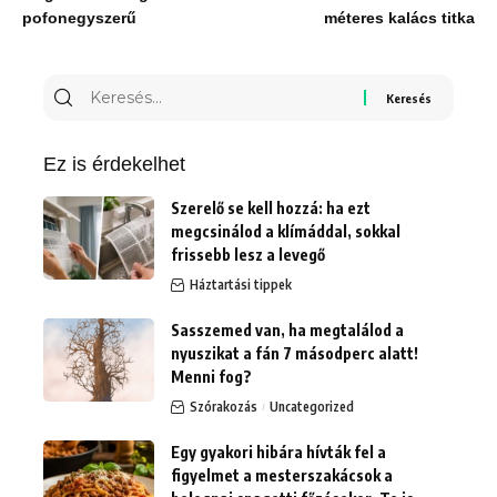
pofonegyszerű
méteres kalács titka
Keresés
erre:
Ez is érdekelhet
Szerelő se kell hozzá: ha ezt
megcsinálod a klímáddal, sokkal
frissebb lesz a levegő
Háztartási tippek
Sasszemed van, ha megtalálod a
nyuszikat a fán 7 másodperc alatt!
Menni fog?
Szórakozás
Uncategorized
Egy gyakori hibára hívták fel a
figyelmet a mesterszakácsok a