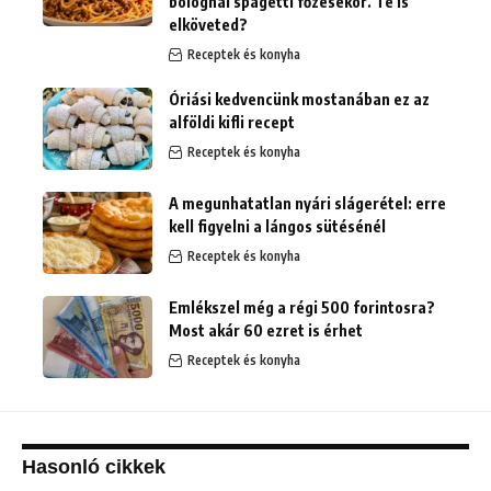
bolognai spagetti főzésekor. Te is
elköveted?
Receptek és konyha
Óriási kedvencünk mostanában ez az
alföldi kifli recept
Receptek és konyha
A megunhatatlan nyári slágerétel: erre
kell figyelni a lángos sütésénél
Receptek és konyha
Emlékszel még a régi 500 forintosra?
Most akár 60 ezret is érhet
Receptek és konyha
Hasonló cikkek