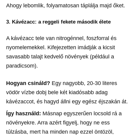
Ahogy lebomlik, folyamatosan táplálja majd őket.
3. Kávézacc: a reggeli fekete második élete
A kávézacc tele van nitrogénnel, foszforral és
nyomelemekkel. Kifejezetten imádják a kicsit
savasabb talajt kedvelő növények (például a
paradicsom).
Hogyan csináld?
Egy nagyobb, 20-30 literes
vödör vízbe dobj bele két kiadósabb adag
kávézaccot, és hagyd állni egy egész éjszakán át.
Így használd:
Másnap egyszerűen locsold rá a
növényekre. Arra azért figyelj, hogy ne ess
túlzásba, mert ha minden nap ezzel öntözöl,