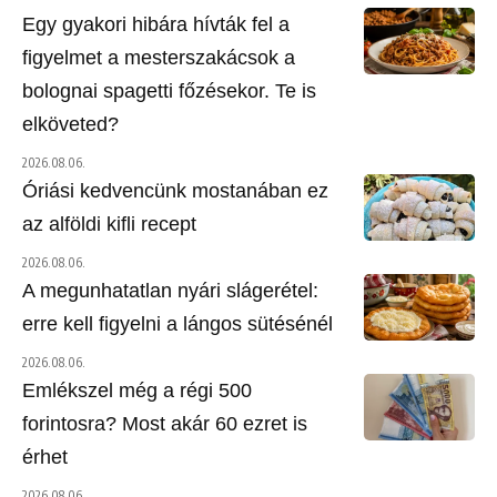
Egy gyakori hibára hívták fel a
figyelmet a mesterszakácsok a
bolognai spagetti főzésekor. Te is
elköveted?
2026.08.06.
Óriási kedvencünk mostanában ez
az alföldi kifli recept
2026.08.06.
A megunhatatlan nyári slágerétel:
erre kell figyelni a lángos sütésénél
2026.08.06.
Emlékszel még a régi 500
forintosra? Most akár 60 ezret is
érhet
2026.08.06.