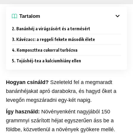
Tartalom
2. Banánhéj a virágzásért és a termésért
3. Kávézacc: a reggeli fekete második élete
4. Komposzttea cukorral turbózva
5. Tojáshéj-tea a kalciumhiány ellen
Hogyan csináld?
Szeleteld fel a megmaradt
banánhéjakat apró darabokra, és hagyd őket a
levegőn megszáradni egy-két napig.
Így használd:
Növényenként nagyjából 150
grammnyi szárított héjat egyszerűen áss be a
földbe, közvetlenül a növények gyökere mellé.