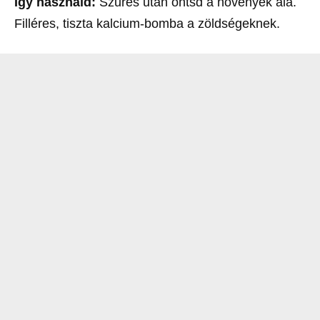
Így használd:
Szűrés után öntsd a növények alá.
Filléres, tiszta kalcium-bomba a zöldségeknek.