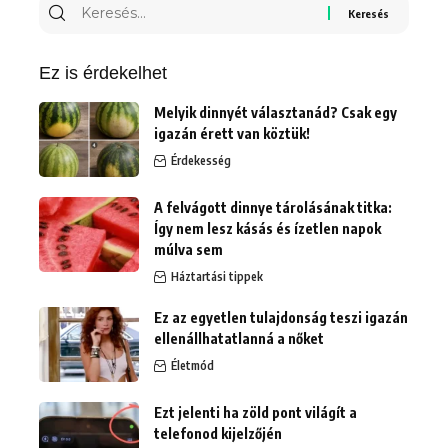
Keresés
erre:
Ez is érdekelhet
Melyik dinnyét választanád? Csak egy
igazán érett van köztük!
Érdekesség
A felvágott dinnye tárolásának titka:
Így nem lesz kásás és ízetlen napok
múlva sem
Háztartási tippek
Ez az egyetlen tulajdonság teszi igazán
ellenállhatatlanná a nőket
Életmód
Ezt jelenti ha zöld pont világít a
telefonod kijelzőjén