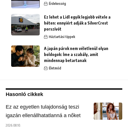
Érdekesség
Ez lehet a Lidl egyik legjobb vétele a
héten: ennyiért adják a SilverCrest
porszívót
Háztartási tippek
A japán párok nem véletlenül olyan
boldogok: Íme a szabály, amit
mindennap betartanak
Életmód
Hasonló cikkek
Ez az egyetlen tulajdonság teszi
igazán ellenállhatatlanná a nőket
2026.08.10.