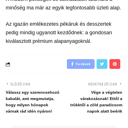
minőség ma már az egyik legfontosabb üzleti alap.
Az igazán emlékezetes pékáruk és desszertek
pedig mindig ugyanott kezdődnek: a gondosan
kiválasztott prémium alapanyagoknál.
Facebook
ELŐZŐ CIKK
KÖVETKEZŐ CIKK
Válassz egy szerencsehozó
Vége a végtelen
kabalát, ami megmutatja,
várakozásnak! Ettől a
hogy milyen hónapok
trükktől a zöld paradicsom
várnak rád idén nyáron!
napok alatt beérik