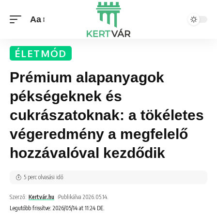
Aa
ÉLETMÓD
Prémium alapanyagok
pékségeknek és
cukrászatoknak: a tökéletes
végeredmény a megfelelő
hozzávalóval kezdődik
5 perc olvasási idő
Szerző:
Kertvár.hu
Publikálva 2026.05.14.
Legutóbb frissítve: 2026/05/14 at 11:24 DE.