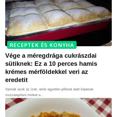
RECEPTEK ÉS KONYHA
Vége a méregdrága cukrászdai
sütiknek: Ez a 10 perces hamis
krémes mérföldekkel veri az
eredetit
Vannak azok az ízek, amik egyetlen pillanat alatt képesek
visszarepíteni minket a
…