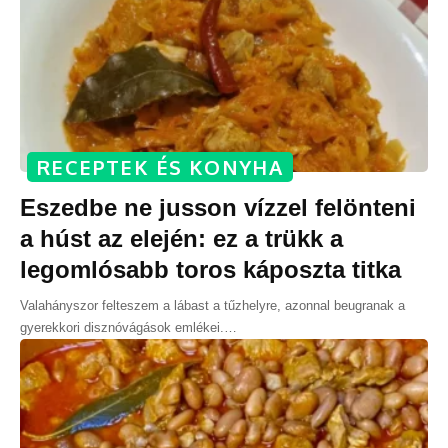
RECEPTEK ÉS KONYHA
Eszedbe ne jusson vízzel felönteni
a húst az elején: ez a trükk a
legomlósabb toros káposzta titka
Valahányszor felteszem a lábast a tűzhelyre, azonnal beugranak a
gyerekkori disznóvágások emlékei.
…