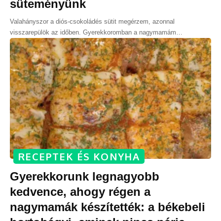
süteményünk
Valahányszor a diós-csokoládés sütit megérzem, azonnal
visszarepülök az időben. Gyerekkoromban a nagymamám
…
RECEPTEK ÉS KONYHA
Gyerekkorunk legnagyobb
kedvence, ahogy régen a
nagymamák készítették: a békebeli