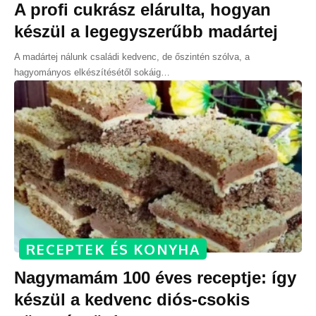
A profi cukrász elárulta, hogyan
készül a legegyszerűbb madártej
A madártej nálunk családi kedvenc, de őszintén szólva, a
hagyományos elkészítésétől sokáig
…
RECEPTEK ÉS KONYHA
Nagymamám 100 éves receptje: így
készül a kedvenc diós-csokis