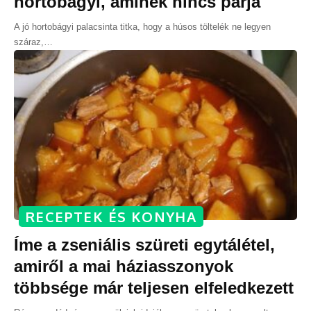
hortobágyi, aminek nincs párja
A jó hortobágyi palacsinta titka, hogy a húsos töltelék ne legyen
száraz,
…
RECEPTEK ÉS KONYHA
Íme a zseniális szüreti egytálétel,
amiről a mai háziasszonyok
többsége már teljesen elfeledkezett