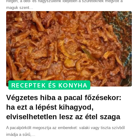
Régen, a déd- és nagyszüleink idejében a szüreteknek megvolt a
maguk szent
…
RECEPTEK ÉS KONYHA
Végzetes hiba a pacal főzésekor:
ha ezt a lépést kihagyod,
elviselhetetlen lesz az étel szaga
A pacalpörkölt megosztja az embereket: valaki vagy tiszta szívből
imádja a sűrű,
…