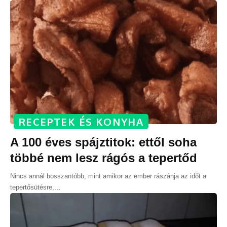
RECEPTEK ÉS KONYHA
A 100 éves spájztitok: ettől soha
többé nem lesz rágós a tepertőd
Nincs annál bosszantóbb, mint amikor az ember rászánja az időt a
tepertősütésre,
…