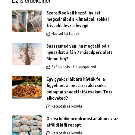
Ez is érdekelhet
Szerelő se kell hozzá: ha ezt
megcsinálod a klímáddal, sokkal
frissebb lesz a levegő
Háztartási tippek
Sasszemed van, ha megtalálod a
nyuszikat a fán 7 másodperc alatt!
Menni fog?
Szórakozás
Uncategorized
Egy gyakori hibára hívták fel a
figyelmet a mesterszakácsok a
bolognai spagetti főzésekor. Te is
elköveted?
Receptek és konyha
Óriási kedvencünk mostanában ez az
alföldi kifli recept
Receptek és konyha