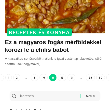
RECEPTEK ÉS KONYHA
Ez a magyaros fogás mérföldekkel
körözi le a chilis babot
A klasszikus sertéspörkölt nálunk is igazi vasárnapi alapvetés: sűrű
szafttal, sok hagymával,
…
1
2
…
9
10
11
12
13
…
29
30