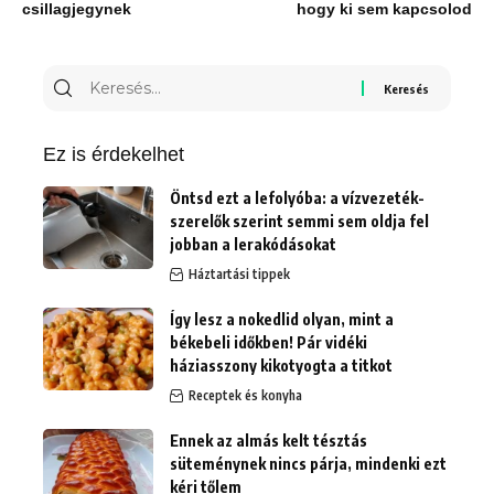
csillagjegynek
hogy ki sem kapcsolod
Keresés
erre:
Ez is érdekelhet
Öntsd ezt a lefolyóba: a vízvezeték-
szerelők szerint semmi sem oldja fel
jobban a lerakódásokat
Háztartási tippek
Így lesz a nokedlid olyan, mint a
békebeli időkben! Pár vidéki
háziasszony kikotyogta a titkot
Receptek és konyha
Ennek az almás kelt tésztás
süteménynek nincs párja, mindenki ezt
kéri tőlem