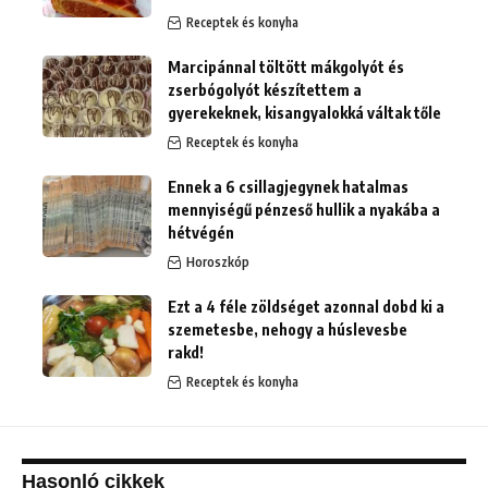
Receptek és konyha
Marcipánnal töltött mákgolyót és
zserbógolyót készítettem a
gyerekeknek, kisangyalokká váltak tőle
Receptek és konyha
Ennek a 6 csillagjegynek hatalmas
mennyiségű pénzeső hullik a nyakába a
hétvégén
Horoszkóp
Ezt a 4 féle zöldséget azonnal dobd ki a
szemetesbe, nehogy a húslevesbe
rakd!
Receptek és konyha
Hasonló cikkek