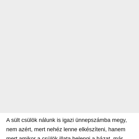
A sült csülök nálunk is igazi ünnepszámba megy,
nem azért, mert nehéz lenne elkészíteni, hanem
mert amikor a csülök illata belengi a házat, már