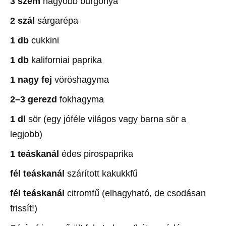
3 szem
nagyobb burgonya
2 szál
sárgarépa
1 db
cukkini
1 db
kaliforniai paprika
1 nagy fej
vöröshagyma
2–3 gerezd
fokhagyma
1 dl
sör (egy jóféle világos vagy barna sör a
legjobb)
1 teáskanál
édes pirospaprika
fél teáskanál
szárított kakukkfű
fél teáskanál
citromfű (elhagyható, de csodásan
frissít!)