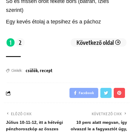
Só és frissen őrölt fekete bors (bátran, ízlés
szerint)
Egy kevés étolaj a tepsihez és a páchoz
1
2
Következő oldal
csülök
,
recept
Címkék:
Facebook
ELŐZŐ CIKK
KÖVETKEZŐ CIKK
Július 10-11-12, itt a hétvégi
10 perc alatt megvan, így
pénzhoroszkóp az összes
olvaszd le a fagyasztót úgy,