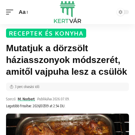
Aa
RECEPTEK ÉS KONYHA
Mutatjuk a dörzsölt
háziasszonyok módszerét,
amitől vajpuha lesz a csülök
3 perc olvasási idő
Szerző:
M. Norbert
Publikálva 2026.07.09.
Legutóbb frissítve: 2026/07/09 at 2:54 DU.