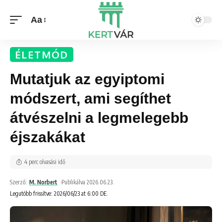
Aa
ÉLETMÓD
Mutatjuk az egyiptomi
módszert, ami segíthet
átvészelni a legmelegebb
éjszakákat
4 perc olvasási idő
Szerző:
M. Norbert
Publikálva 2026.06.23.
Legutóbb frissítve: 2026/06/23 at 6:00 DE.