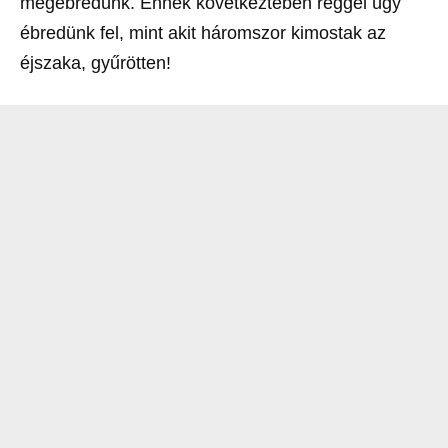
megébredünk. Ennek következtében reggel úgy
ébredünk fel, mint akit háromszor kimostak az
éjszaka, gyűrötten!