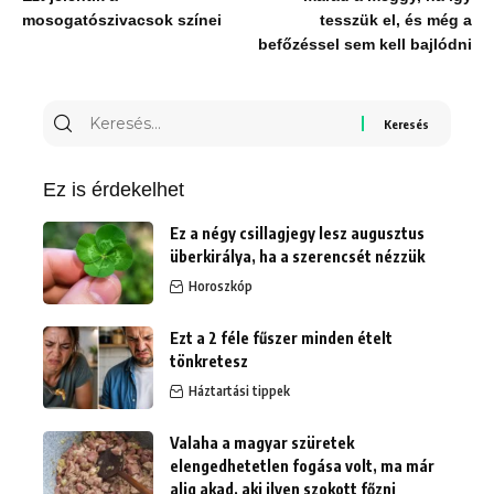
mosogatószivacsok színei
tesszük el, és még a
befőzéssel sem kell bajlódni
Keresés
erre:
Ez is érdekelhet
Ez a négy csillagjegy lesz augusztus
überkirálya, ha a szerencsét nézzük
Horoszkóp
Ezt a 2 féle fűszer minden ételt
tönkretesz
Háztartási tippek
Valaha a magyar szüretek
elengedhetetlen fogása volt, ma már
alig akad, aki ilyen szokott főzni