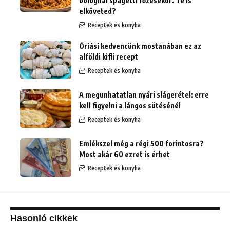
bolognai spagetti főzésekor. Te is
elköveted?
Receptek és konyha
Óriási kedvencünk mostanában ez az
alföldi kifli recept
Receptek és konyha
A megunhatatlan nyári slágerétel: erre
kell figyelni a lángos sütésénél
Receptek és konyha
Emlékszel még a régi 500 forintosra?
Most akár 60 ezret is érhet
Receptek és konyha
Hasonló cikkek