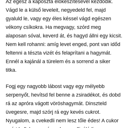
Az egész a káposzta előkészítésével kezdődik.
Vágd le a külső leveleit, negyedeld fel, majd
gyaluld le, vagy egy éles késsel vágd egészen
vékony csíkokra. Ha megvagy, szórd meg
alaposan sóval, keverd át, és hagyd állni egy kicsit.
Nem kell rohanni: amíg levet enged, pont van időd
feltenni a tészta vizét és felaprítani a hagymát.
Ennél a kajánál a türelem és a sorrend a siker
titka.
Fogj egy nagyobb lábost vagy egy mélyebb
serpenyőt, hevítsd fel benne a zsiradékot, és dobd
rá az apróra vágott vöröshagymát. Dinszteld
üvegesre, majd szórj rá egy kevés cukrot.
Nyugalom, a cvekedli nem lesz tőle édes! A cukor