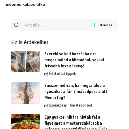
méteres kalács titka
Keresés
erre:
Ez is érdekelhet
Szerelő se kell hozzá: ha ezt
megcsinálod a klímáddal, sokkal
frissebb lesz a levegő
Háztartási tippek
Sasszemed van, ha megtalálod a
nyuszikat a fán 7 másodperc alatt!
Menni fog?
Szórakozás
Uncategorized
Egy gyakori hibára hívták fel a
figyelmet a mesterszakácsok a