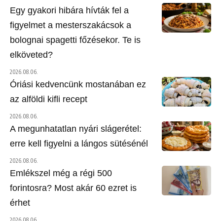
Egy gyakori hibára hívták fel a
figyelmet a mesterszakácsok a
bolognai spagetti főzésekor. Te is
elköveted?
2026.08.06.
Óriási kedvencünk mostanában ez
az alföldi kifli recept
2026.08.06.
A megunhatatlan nyári slágerétel:
erre kell figyelni a lángos sütésénél
2026.08.06.
Emlékszel még a régi 500
forintosra? Most akár 60 ezret is
érhet
2026.08.06.