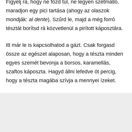
Figyelj rá, hogy ne főzd túl, ne legyen szétmálló,
maradjon egy pici tartása (ahogy az olaszok
mondják:
al dente
). Szűrd le, majd a még forró
tésztát borítsd rá közvetlenül a pirított káposztára.
Itt már le is kapcsolhatod a gázt. Csak forgasd
össze az egészet alaposan, hogy a tészta minden
egyes szemét bevonja a borsos, karamellás,
szaftos káposzta. Hagyd állni lefedve öt percig,
hogy a tészta magába szívja a mennyei ízeket.