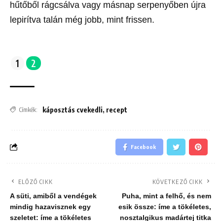
hűtőből rágcsálva vagy másnap serpenyőben újra
lepirítva talán még jobb, mint frissen.
1
2
káposztás cvekedli
,
recept
Címkék:
Facebook
ELŐZŐ CIKK
KÖVETKEZŐ CIKK
A süti, amiből a vendégek
Puha, mint a felhő, és nem
mindig hazavisznek egy
esik össze: íme a tökéletes,
szeletet: íme a tökéletes
nosztalgikus madártej titka