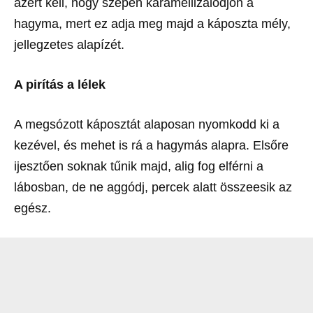
azért kell, hogy szépen karamellizálódjon a
hagyma, mert ez adja meg majd a káposzta mély,
jellegzetes alapízét.
A pirítás a lélek
A megsózott káposztát alaposan nyomkodd ki a
kezével, és mehet is rá a hagymás alapra. Elsőre
ijesztően soknak tűnik majd, alig fog elférni a
lábosban, de ne aggódj, percek alatt összeesik az
egész.