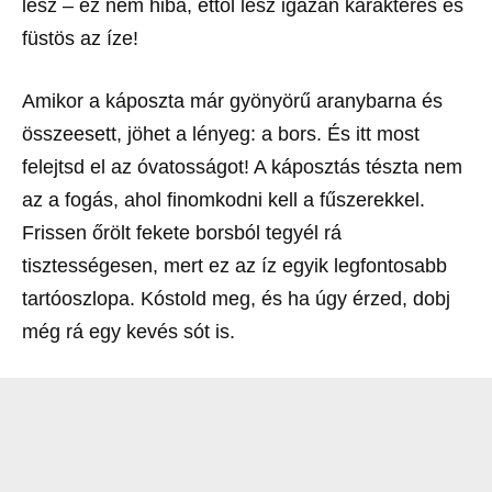
lesz – ez nem hiba, ettől lesz igazán karakteres és
füstös az íze!
Amikor a káposzta már gyönyörű aranybarna és
összeesett, jöhet a lényeg: a bors. És itt most
felejtsd el az óvatosságot! A káposztás tészta nem
az a fogás, ahol finomkodni kell a fűszerekkel.
Frissen őrölt fekete borsból tegyél rá
tisztességesen, mert ez az íz egyik legfontosabb
tartóoszlopa. Kóstold meg, és ha úgy érzed, dobj
még rá egy kevés sót is.