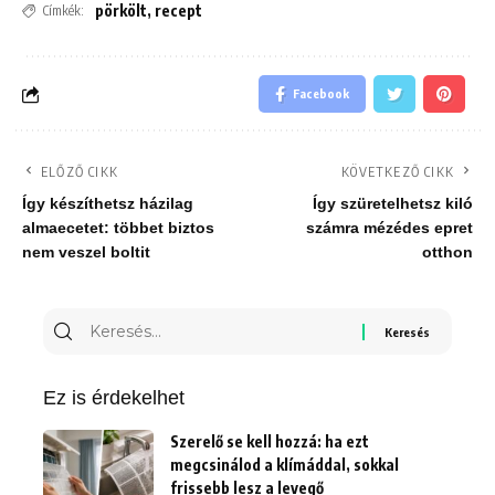
pörkölt
,
recept
Címkék:
Facebook
ELŐZŐ CIKK
KÖVETKEZŐ CIKK
Így készíthetsz házilag
Így szüretelhetsz kiló
almaecetet: többet biztos
számra mézédes epret
nem veszel boltit
otthon
Keresés
erre:
Ez is érdekelhet
Szerelő se kell hozzá: ha ezt
megcsinálod a klímáddal, sokkal
frissebb lesz a levegő