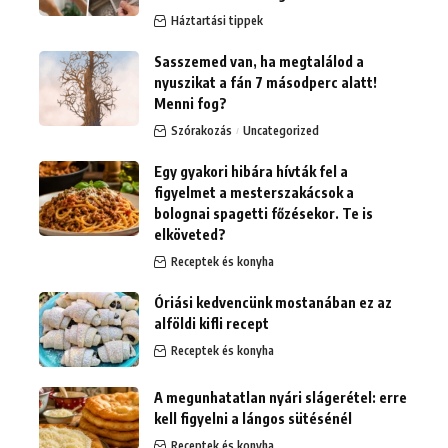
Háztartási tippek
Sasszemed van, ha megtalálod a
nyuszikat a fán 7 másodperc alatt!
Menni fog?
Szórakozás
Uncategorized
Egy gyakori hibára hívták fel a
figyelmet a mesterszakácsok a
bolognai spagetti főzésekor. Te is
elköveted?
Receptek és konyha
Óriási kedvencünk mostanában ez az
alföldi kifli recept
Receptek és konyha
A megunhatatlan nyári slágerétel: erre
kell figyelni a lángos sütésénél
Receptek és konyha