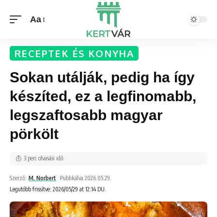
Aa
RECEPTEK ÉS KONYHA
Sokan utálják, pedig ha így
készíted, ez a legfinomabb,
legszaftosabb magyar
pörkölt
3 perc olvasási idő
Szerző:
M. Norbert
Publikálva 2026.05.29.
Legutóbb frissítve: 2026/05/29 at 12:14 DU.