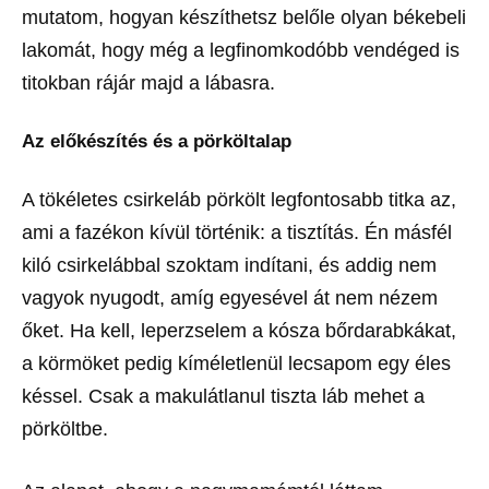
mutatom, hogyan készíthetsz belőle olyan békebeli
lakomát, hogy még a legfinomkodóbb vendéged is
titokban rájár majd a lábasra.
Az előkészítés és a pörköltalap
A tökéletes csirkeláb pörkölt legfontosabb titka az,
ami a fazékon kívül történik: a tisztítás. Én másfél
kiló csirkelábbal szoktam indítani, és addig nem
vagyok nyugodt, amíg egyesével át nem nézem
őket. Ha kell, leperzselem a kósza bőrdarabkákat,
a körmöket pedig kíméletlenül lecsapom egy éles
késsel. Csak a makulátlanul tiszta láb mehet a
pörköltbe.