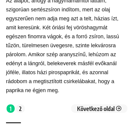
Az alapot, ahogy a nagymamámtól láttam,
szigorúan sertészsíron indítom, mert az olaj
egyszerűen nem adja meg azt a telt, házias ízt,
amit keresünk. Két óriási fej vöröshagymát
egészen finomra vágok, és a forró zsíron, lassú
tűzön, türelmesen üvegesre, szinte lekvárosra
párolom. Amikor szép aranyszínű, lehúzom az
edényt a lángról, belekeverek másfél evőkanál
jóféle, illatos házi pirospaprikát, és azonnal
rádobom a megtisztított csirkelábakat, hogy a
paprika ne égjen meg.
1
2
Következő oldal