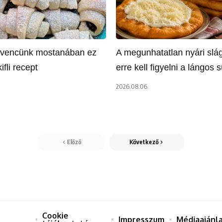
dvencünk mostanában ez
A megunhatatlan nyári slág
kifli recept
erre kell figyelni a lángos 
2026.08.06.
Előző
Következő
Cookie
Impresszum
Médiaajánl