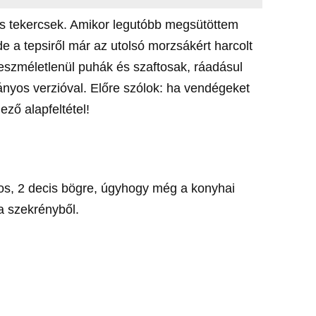
tős tekercsek. Amikor legutóbb megsütöttem
de a tepsiről már az utolsó morzsákért harcolt
l eszméletlenül puhák és szaftosak, ráadásul
nyos verzióval. Előre szólok: ha vendégeket
ző alapfeltétel!
gos, 2 decis bögre, úgyhogy még a konyhai
a szekrényből.