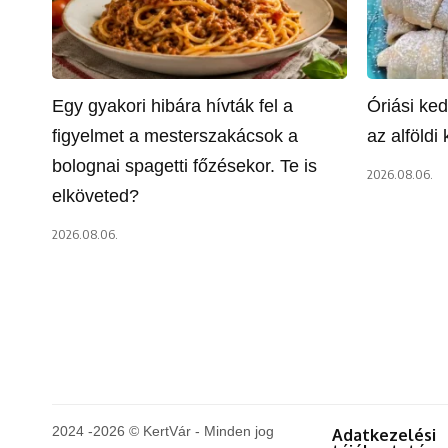
Egy gyakori hibára hívták fel a
Óriási ke
figyelmet a mesterszakácsok a
az alföldi 
bolognai spagetti főzésekor. Te is
2026.08.06.
elköveted?
2026.08.06.
2024 -2026 © KertVár - Minden jog
Adatkezelési