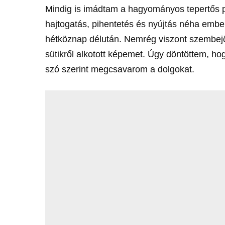
Mindig is imádtam a hagyományos tepertős po
hajtogatás, pihentetés és nyújtás néha ember
hétköznap délután. Nemrég viszont szembejött
sütikről alkotott képemet. Úgy döntöttem, h
szó szerint megcsavarom a dolgokat.