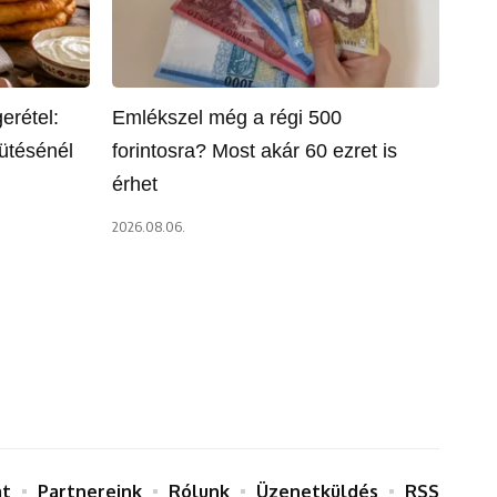
erétel:
Emlékszel még a régi 500
sütésénél
forintosra? Most akár 60 ezret is
érhet
2026.08.06.
at
Partnereink
Rólunk
Üzenetküldés
RSS