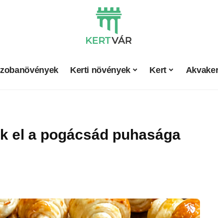
zobanövények
Kerti növények
Kert
Akvaker
ik el a pogácsád puhasága