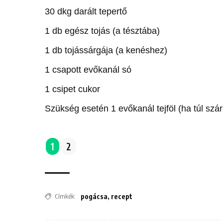
30 dkg darált tepertő
1 db egész tojás (a tésztába)
1 db tojássárgája (a kenéshez)
1 csapott evőkanál só
1 csipet cukor
Szükség esetén 1 evőkanál tejföl (ha túl szá
1
2
Címkék:
pogácsa
,
recept