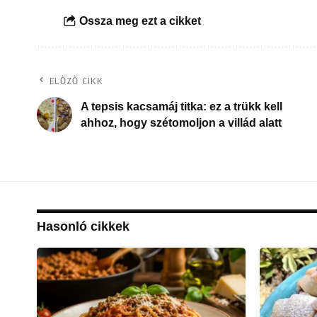
Ossza meg ezt a cikket
ELŐZŐ CIKK
A tepsis kacsamáj titka: ez a trükk kell
ahhoz, hogy szétomoljon a villád alatt
Hasonló cikkek