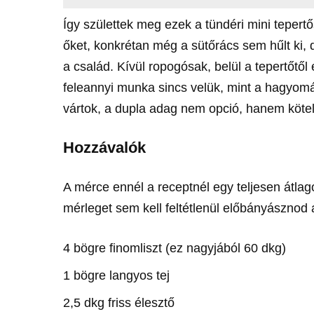
Így születtek meg ezek a tündéri mini teper
őket, konkrétan még a sütőrács sem hűlt ki, 
a család. Kívül ropogósak, belül a tepertőtő
feleannyi munka sincs velük, mint a hagyomá
vártok, a dupla adag nem opció, hanem kötele
Hozzávalók
A mérce ennél a receptnél egy teljesen átla
mérleget sem kell feltétlenül előbányásznod 
4 bögre finomliszt (ez nagyjából 60 dkg)
1 bögre langyos tej
2,5 dkg friss élesztő