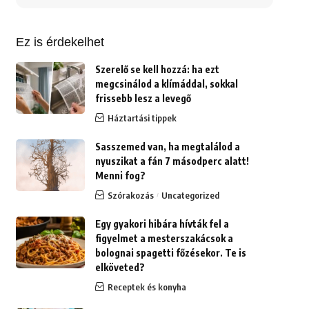
erre:
Ez is érdekelhet
Szerelő se kell hozzá: ha ezt
megcsinálod a klímáddal, sokkal
frissebb lesz a levegő
Háztartási tippek
Sasszemed van, ha megtalálod a
nyuszikat a fán 7 másodperc alatt!
Menni fog?
Szórakozás
Uncategorized
Egy gyakori hibára hívták fel a
figyelmet a mesterszakácsok a
bolognai spagetti főzésekor. Te is
elköveted?
Receptek és konyha